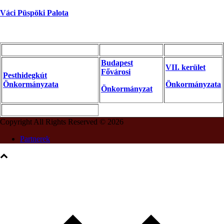
Váci Püspöki Palota
Budapest
VII. kerület
Fővárosi
Pesthidegkút
Önkormányzata
Önkormányzata
Önkormányzat
Copyright All Rights Reserved © 2026
Partnerek