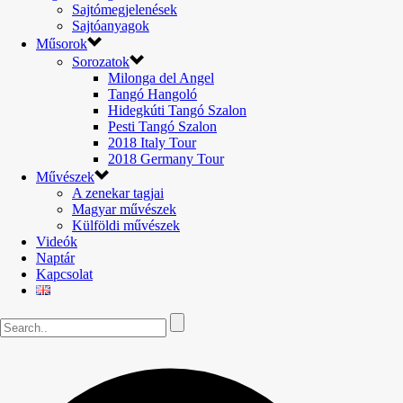
Sajtómegjelenések
Sajtóanyagok
Műsorok
Sorozatok
Milonga del Angel
Tangó Hangoló
Hidegkúti Tangó Szalon
Pesti Tangó Szalon
2018 Italy Tour
2018 Germany Tour
Művészek
A zenekar tagjai
Magyar művészek
Külföldi művészek
Videók
Naptár
Kapcsolat