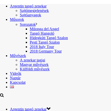
Argentin tangó zenekar
Sajtómegjelenések
Sajtóanyagok
Műsorok
Sorozatok
Milonga del Angel
Tangó Hangoló
Hidegkúti Tangó Szalon
Pesti Tangó Szalon
2018 Italy Tour
2018 Germany Tour
Művészek
A zenekar tagjai
Magyar művészek
Külföldi művészek
Videók
Naptár
Kapcsolat
Argentin tangó zenekar