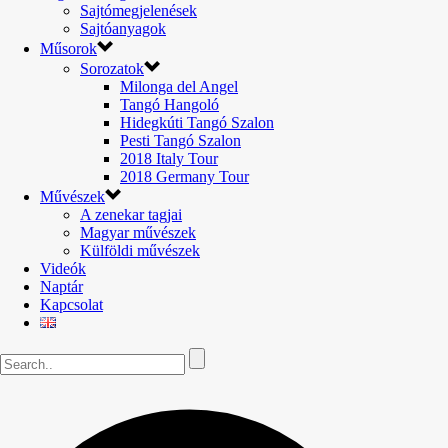
Sajtómegjelenések
Sajtóanyagok
Műsorok
Sorozatok
Milonga del Angel
Tangó Hangoló
Hidegkúti Tangó Szalon
Pesti Tangó Szalon
2018 Italy Tour
2018 Germany Tour
Művészek
A zenekar tagjai
Magyar művészek
Külföldi művészek
Videók
Naptár
Kapcsolat