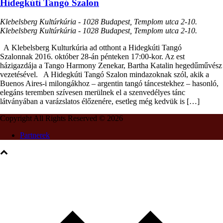
Hidegkúti Tangó Szalon
Klebelsberg Kultúrkúria - 1028 Budapest, Templom utca 2-10.
Klebelsberg Kultúrkúria - 1028 Budapest, Templom utca 2-10.
A Klebelsberg Kulturkúria ad otthont a Hidegkúti Tangó
Szalonnak 2016. október 28-án pénteken 17:00-kor. Az est
házigazdája a Tango Harmony Zenekar, Bartha Katalin hegedűművész
vezetésével. A Hidegkúti Tangó Szalon mindazoknak szól, akik a
Buenos Aires-i milongákhoz – argentin tangó táncestekhez – hasonló,
elegáns teremben szívesen merülnek el a szenvedélyes tánc
látványában a varázslatos élőzenére, esetleg még kedvük is […]
Copyright All Rights Reserved © 2026
Partnerek