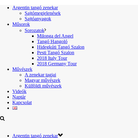
Argentin tangó zenekar
Sajtómegjelenések
Sajtóanyagok
Műsorok
Sorozatok
Milonga del Angel
Tangó Hangoló
Hidegkúti Tangó Szalon
Pesti Tangó Szalon
2018 Italy Tour
2018 Germany Tour
Művészek
A zenekar tagjai
Magyar művészek
Külföldi művészek
Videók
Naptár
Kapcsolat
Argentin tangó zenekar