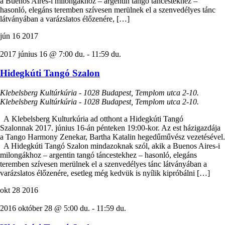
a Buenos Aires-i milongákhoz – argentin tangó táncestekhez –
hasonló, elegáns teremben szívesen merülnek el a szenvedélyes tánc
látványában a varázslatos élőzenére, […]
jún
16
2017
2017 június 16 @ 7:00 du.
-
11:59 du.
Hidegkúti Tangó Szalon
Klebelsberg Kultúrkúria - 1028 Budapest, Templom utca 2-10.
Klebelsberg Kultúrkúria - 1028 Budapest, Templom utca 2-10.
A Klebelsberg Kulturkúria ad otthont a Hidegkúti Tangó
Szalonnak 2017. június 16-án pénteken 19:00-kor. Az est házigazdája
a Tango Harmony Zenekar, Bartha Katalin hegedűművész vezetésével.
A Hidegkúti Tangó Szalon mindazoknak szól, akik a Buenos Aires-i
milongákhoz – argentin tangó táncestekhez – hasonló, elegáns
teremben szívesen merülnek el a szenvedélyes tánc látványában a
varázslatos élőzenére, esetleg még kedvük is nyílik kipróbálni […]
okt
28
2016
2016 október 28 @ 5:00 du.
-
11:59 du.